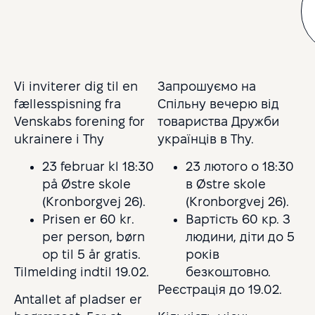
Vi inviterer dig til en
Запрошуємо на
fællesspisning fra
Спільну вечерю від
Venskabs forening for
товариства Дружби
ukrainere i Thy
українців в Thy.
23 februar kl 18:30
23 лютого о 18:30
på Østre skole
в Østre skole
(Kronborgvej 26).
(Kronborgvej 26).
Prisen er 60 kr.
Вартість 60 кр. З
per person, børn
людини, діти до 5
op til 5 år gratis.
років
Tilmelding indtil 19.02.
безкоштовно.
Реєстрація до 19.02.
Antallet af pladser er