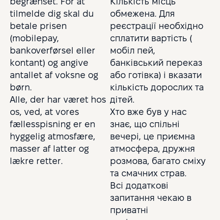
begrænset. For at
Кількість місць
tilmelde dig skal du
обмежена. Для
betale prisen
реєстрації необхідно
(mobilepay,
сплатити вартість (
bankoverførsel eller
мобіл пей,
kontant) og angive
банківський переказ
antallet af voksne og
або готівка) і вказати
børn.
кількість дорослих та
Alle, der har været hos
дітей.
os, ved, at vores
Хто вже був у нас
fællesspisning er en
знає, що спільні
hyggelig atmosfære,
вечері, це приємна
masser af latter og
атмосфера, дружня
lækre retter.
розмова, багато сміху
та смачних страв.
Всі додаткові
запитання чекаю в
приватні