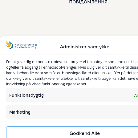
повідомлення.
Administrer samtykke
Copyright © 2022–2026 Venskabsforening for ukrainere i
Thy
For at give dig de bedste oplevelser bruger vi teknologier som cookies til
Simsoft
— Webbureau i Nordjylland
og/eller få adgang til enhedsoplysninger. Hvis du giver dit samtykke til diss
kan vi behandle data som f.eks. browsingadfærd eller unikke ID'er på dette
du ikke giver dit samtykke eller trækker dit samtykke tilbage, kan det have 
indvirkning på visse funktioner og egenskaber.
Funktionsdygtig
Al
Marketing
Godkend Alle