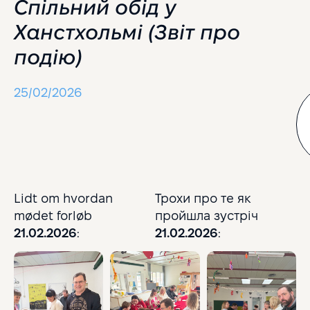
Спільний обід у
Ханстхольмі (Звіт про
подію)
25/02/2026
Lidt om hvordan
Трохи про те як
mødet forløb
пройшла зустріч
21.02.2026
:
21.02.2026
: